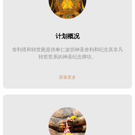
计划概况
舍利塔和转世殿是供奉仁波切神圣舍利和纪念其非凡
转世世系的神圣纪念牌坊。
探索更多