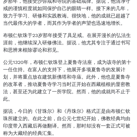
岁那年，他接受沙弥戒和寺院的基础戒律。据说，他清净守
戒的谨慎程度就如同保护自己的眼睛一样。接下来的几年，
致力于学习、研修和实践教诲。很快地，他的成就已超越了
当代最伟大的学者，而其作为学者的声望也迅速地增长。
布顿仁钦珠于23岁那年接受了具足戒。在展开漫长的弘法生
涯前，他继续深入研修佛法。据说，他尤其专注于通过书写
和思辨来根除谬论和邪见。
公元1320年，布顿仁钦珠登上夏鲁寺法座，成为该寺的第十
一任住持。在富人的支持下，他展开多项夏鲁寺的发展计
划，并将重点放在建筑新佛塔和寺庙。此外，他也是夏鲁寺
的改革者，推动夏鲁寺学习当时正开始在西藏植根的显密教
法，甚至还为此建立了一所学院。然而，他的成就尚不止于
此。
据说，今日的《甘珠尔》和《丹珠尔》格式正是由布顿仁钦
珠所建立的。在此之前，自公元七世纪开始，佛教经典均由
印度带入西藏后再做翻译。然而，那时却没有一套正式可被
称为大藏经的经典汇集。