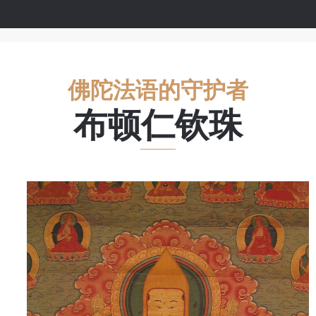
佛陀法语的守护者
布顿仁钦珠