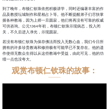
到了晚年，布顿仁钦珠依然积极讲学，同时还编著丰富的作
品及教授坛城制作和星相占卜等。他不断提醒弟子们尽快掌
握各种教诲，因为上师一旦圆寂，他们将再没有可靠的权威
可供咨询。公元1364年初，布顿仁钦珠示现病态，投入闭
关，不久后进入净光，示现圆寂。
若没有布顿仁钦珠为保存佛法而投入无数心血，我们今日所
拥有的许多珍贵教诲和修持极有可能早已不复存在。他的遗
作使得无数众生得以从这些教诲中受益，由此可见，他的功
绩一点也没夸大。
观赏布顿仁钦珠的故事：