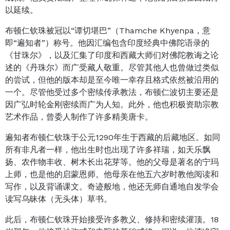
以延续。
布顿仁钦珠被冠以“谭切堪巴”（Thamche Khyenpa，意
即“遍知者”）称号。他因汇编包含印度经典中佛陀语录的
《甘珠尔》，以及汇集了印度和西藏大师们对佛陀教诲之论
述的《丹珠尔》而广受藏人敬重。尽管其他人也曾做过类似
的尝试，但他的版本却是至今唯一幸存且格式依然被沿用的
一个。尽管他受过多个密续传承教法，布顿仁波切主要还是
因广弘时轮金刚密续而广为人知。此外，他也积极资助宗教
艺术作品，曾委人制作了许多精美唐卡。
遍知者布顿仁钦珠于公元1290年生于西藏的后藏地区。如同
所有非凡者一样，他出生时也出现了许多祥瑞，如天乐飘
扬、农作物丰收、树木长出花芽等。他的父母是著名的宁玛
上师，也是他的启蒙恩师。他母亲在他五六岁时教他阅读和
写作，以及背诵课文。奇迹般地，他还无师自通地自发学会
读写乌昧体（无头体）草书。
此后，布顿仁钦珠开始接受许多教义、修持和密续灌顶。18