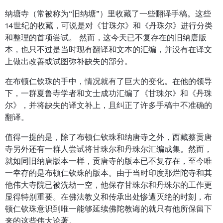
纳塘寺（常被称为“旧纳塘”）里收藏了一些翻译手稿。这些
14世纪的收藏，可说是对《甘珠尔》和《丹珠尔》进行分类
和整理的首项尝试。 然而，这今天已不复存在的旧纳唐版
本，也只不过是当时现有翻译和文本的汇编，并没有在译文
上做出改善或试图弥补缺失的部分。
在布顿仁钦珠的手中，情况就有了巨大的变化。在他的领导
下，一群夏鲁寺学者和文士成功汇编了《甘珠尔》和《丹珠
尔》，并将缺失的译文补上，且纠正了许多手稿中不准确的
翻译。
值得一提的是，除了布顿仁钦珠和纳唐寺之外，西藏蔡贡唐
寺另外还有一群人尝试将甘珠尔和丹珠尔汇编成集。然而，
就如同旧纳唐版本一样，贡唐寺的版本已不复存在，至今唯
一幸存的是布顿仁钦珠的版本。由于当时印度那烂陀寺和其
他伟大寺院已被洗劫一空，他保存甘珠尔和丹珠尔的工作更
显得特别重要。在佛法教义和传承出处惨遭灭绝的时刻，布
顿仁钦珠意识到唯一能够延续佛陀教诲的就只有他所保留下
来的这些伟大论著。